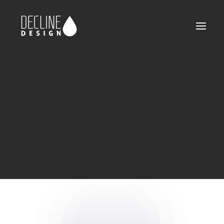
Demo media 22121028
Home
Demo media 22121028
Demo media 22121028