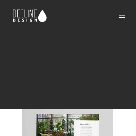
declinedesign-portfolio-xoffice-06
Home
XOffice Company Profile
declinedesign-portfolio-xoffice-06