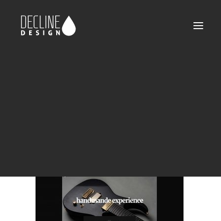
declinedesign-portfolio-valentiguitars-06
Home
Valenti Guitars
declinedesign-portfolio-valentiguitars-06