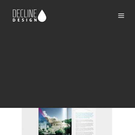
declinedesign-portfolio-ses-11
Home
SES Astra
declinedesign-portfolio-ses-11