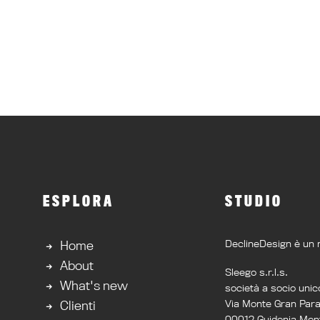
ESPLORA
STUDIO
DeclineDesign è un 
Home
About
Sleego s.r.l.s.
What's new
società a socio unic
Via Monte Gran Par
Clienti
00012 Guidonia Mont