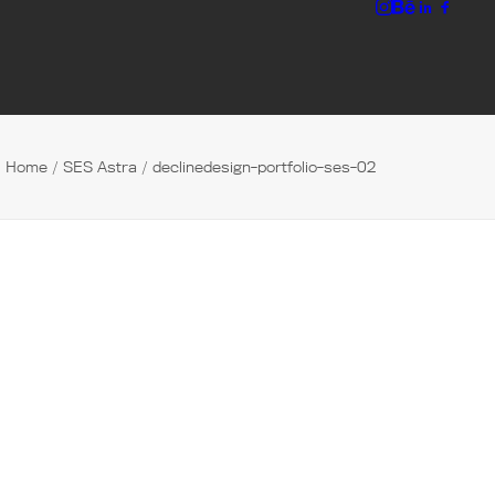
Home
SES Astra
declinedesign-portfolio-ses-02