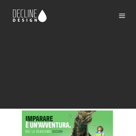
declinedesign-portfolio-protezionescuola-
02
Home
Protezione Scuola
declinedesign-portfolio-protezionescuola-02