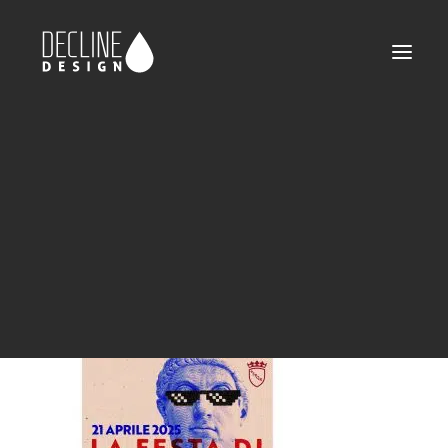
declinedesign-portfolio-natalediroma-05
Home
Natale di Roma 2025
declinedesign-portfolio-natalediroma-05