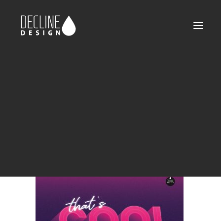
declinedesign-portfolio-declinedesign-cool
Home
little games
declinedesign-portfolio-declinedesign-cool