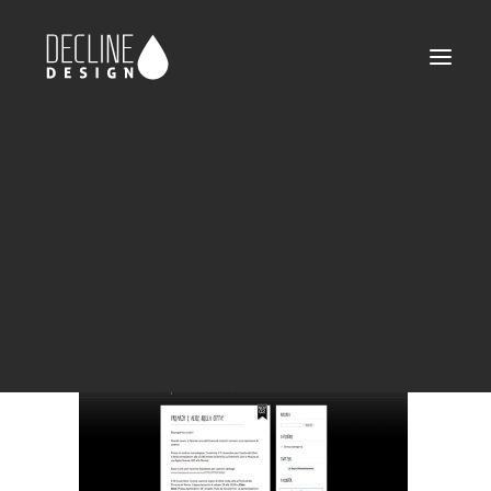
web-freaks-05
Home
Freaks! the series
web-freaks-05