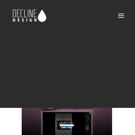
web-freaks-04
Home
Freaks! the series
web-freaks-04