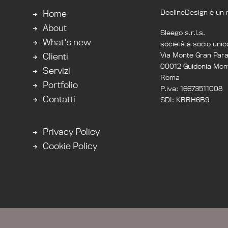
DeclineDesign è un 
Home
About
Sleego s.r.l.s.
What's new
società a socio unic
Via Monte Gran Par
Clienti
00012 Guidonia Mont
Servizi
Roma
Portfolio
P.iva: 16673511008
Contatti
SDI: KRRH6B9
Privacy Policy
Cookie Policy