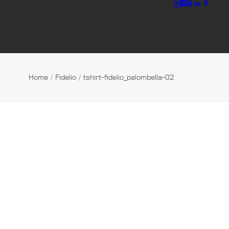
Home
Fidelio
tshirt-fidelio_palombella-02