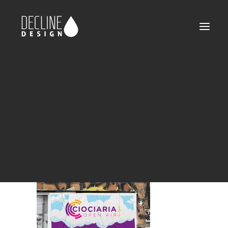
declinedesign-portfolio-ciociariaopenair-06
Home
Ciociaria Open Air
declinedesign-portfolio-ciociariaopenair-06