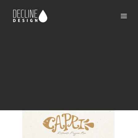
declinedesign-portfolio-capri-03
Home
Capri
declinedesign-portfolio-capri-03