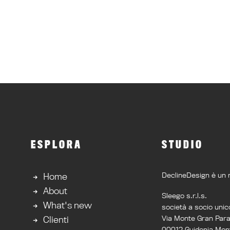
ESPLORA
STUDIO
DeclineDesign è un 
Home
About
Sleego s.r.l.s.
What's new
società a socio unic
Via Monte Gran Par
Clienti
00012 Guidonia Mont