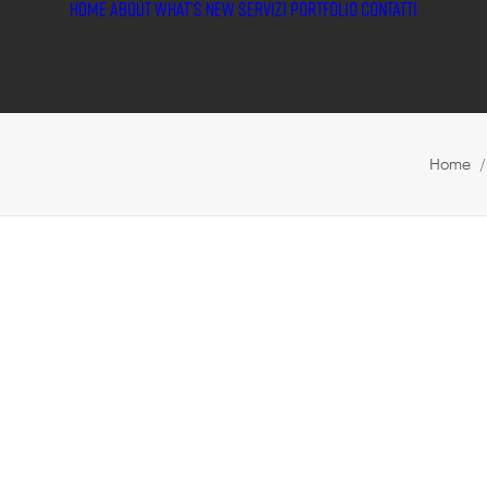
HOME
ABOUT
WHAT’S NEW
SERVIZI
PORTFOLIO
CONTATTI
Home